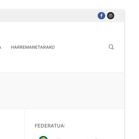
A
HARREMANETARAKO
FEDERATUA: