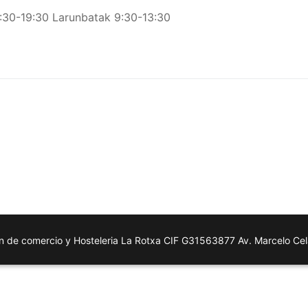
6:30-19:30 Larunbatak 9:30-13:30
n de comercio y Hosteleria La Rotxa CIF G31563877 Av. Marcelo Ce