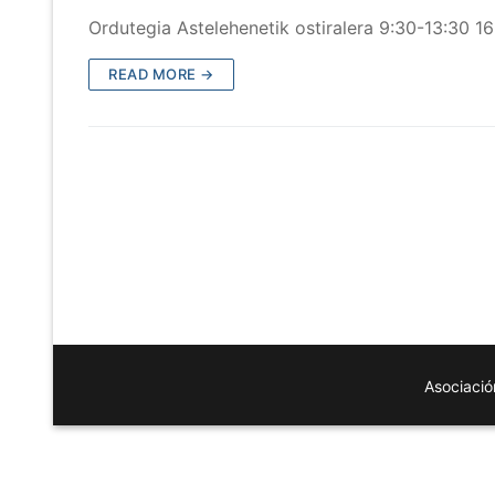
Ordutegia Astelehenetik ostiralera 9:30-13:30 1
READ MORE →
Asociació