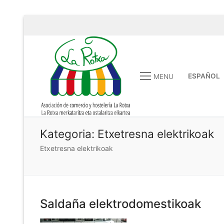
ESPAÑOL
MENU
Kategoria:
Etxetresna elektrikoak
Etxetresna elektrikoak
Saldaña elektrodomestikoak