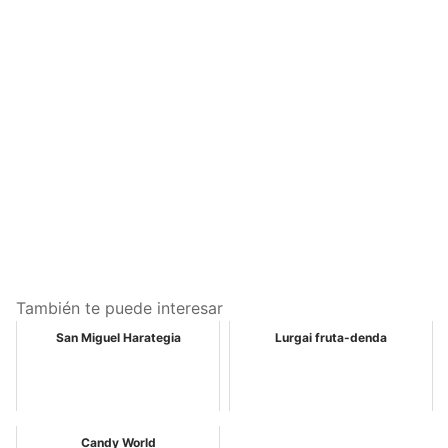
También te puede interesar
San Miguel Harategia
Lurgai fruta-denda
Candy World