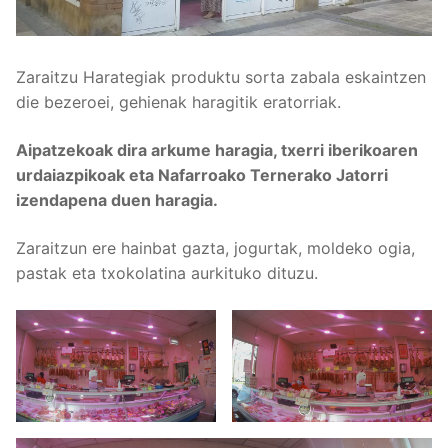
Zaraitzu Harategiak produktu sorta zabala eskaintzen
die bezeroei, gehienak haragitik eratorriak.
Aipatzekoak dira arkume haragia, txerri iberikoaren
urdaiazpikoak eta Nafarroako Ternerako Jatorri
izendapena duen haragia.
Zaraitzun ere hainbat gazta, jogurtak, moldeko ogia,
pastak eta txokolatina aurkituko dituzu.