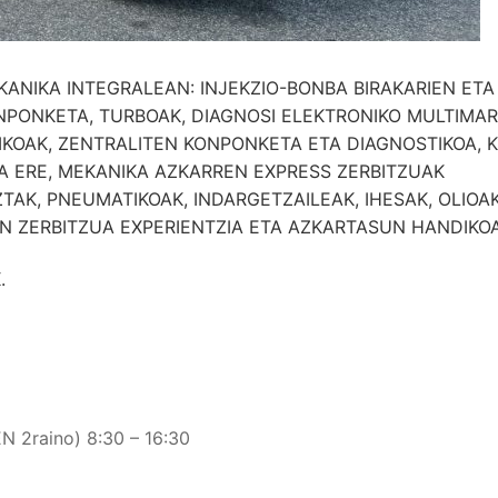
ANIKA INTEGRALEAN: INJEKZIO-BONBA BIRAKARIEN ETA
NPONKETA, TURBOAK, DIAGNOSI ELEKTRONIKO MULTIMAR
IKOAK, ZENTRALITEN KONPONKETA ETA DIAGNOSTIKOA, 
A ERE, MEKANIKA AZKARREN EXPRESS ZERBITZUAK
TAK, PNEUMATIKOAK, INDARGETZAILEAK, IHESAK, OLIOA
N ZERBITZUA EXPERIENTZIA ETA AZKARTASUN HANDIKOA
.
2raino) 8:30 – 16:30