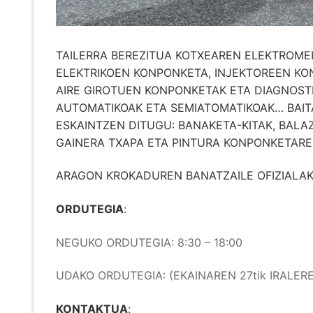
TAILERRA BEREZITUA KOTXEAREN ELEKTROMEK
ELEKTRIKOEN KONPONKETA, INJEKTOREEN KO
AIRE GIROTUEN KONPONKETAK ETA DIAGNOST
AUTOMATIKOAK ETA SEMIATOMATIKOAK… BAIT
ESKAINTZEN DITUGU: BANAKETA-KITAK, BALAZ
GAINERA TXAPA ETA PINTURA KONPONKETARE
ARAGON KROKADUREN BANATZAILE OFIZIALAK
ORDUTEGIA
:
NEGUKO ORDUTEGIA: 8:30 – 18:00
UDAKO ORDUTEGIA: (EKAINAREN 27tik IRALEREN 
KONTAKTUA
: