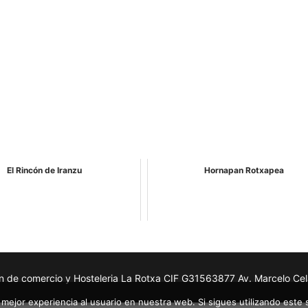
El Rincón de Iranzu
Hornapan Rotxapea
n de comercio y Hosteleria La Rotxa CIF G31563877 Av. Marcelo Ce
mejor experiencia al usuario en nuestra web. Si sigues utilizando este