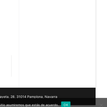
layeta, 28, 31014 Pamplona, Navarra
 sitio asumiremos que estás de acuerdo.
OK